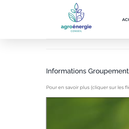
P
a
AC
s
s
e
r
a
u
c
Informations Groupement 
o
n
Pour en savoir plus (cliquer sur les 
t
e
n
u