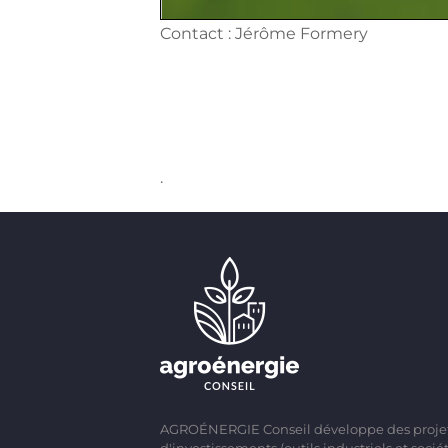
Contact : Jérôme Formery
.
AGROÉNERGIE Conseil développe des proje