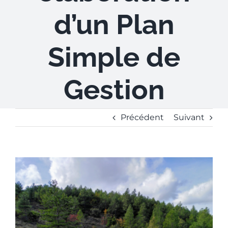
d’un Plan
Simple de
Gestion
Précédent
Suivant
V
o
i
r
l