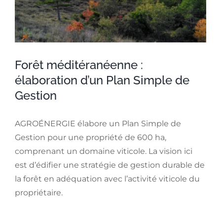
'
i
m
a
g
Forêt méditéranéenne :
e
élaboration d’un Plan Simple de
a
Gestion
g
r
AGROÉNERGIE élabore un Plan Simple de
a
Gestion pour une propriété de 600 ha,
n
comprenant un domaine viticole. La vision ici
d
est d’édifier une stratégie de gestion durable de
i
la forêt en adéquation avec l’activité viticole du
e
propriétaire.