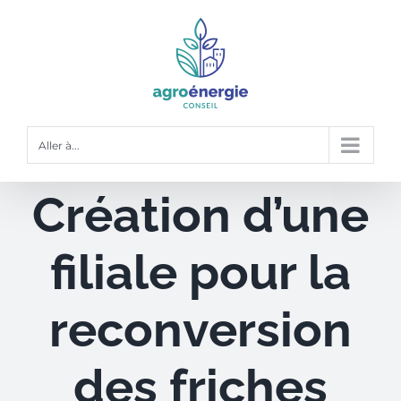
P
a
s
s
e
r
Aller à...
a
u
Création d’une
c
o
filiale pour la
n
t
reconversion
e
n
u
des friches