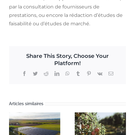
par la consultation de fournisseurs de
prestations, ou encore la rédaction d’études de
faisabilité ou d’études de marché.
Share This Story, Choose Your
Platform!
F
T
R
L
W
T
P
V
E
a
w
e
i
h
u
i
k
m
c
i
d
n
a
m
n
a
e
t
d
k
t
b
t
i
b
t
i
e
s
l
e
l
o
e
t
d
A
r
r
o
r
I
p
e
Articles similaires
k
n
p
s
t
Première
Projet de